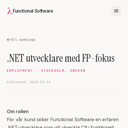
λ
Functional Software
All openings
.NET utvecklare med FP-fokus
EMPLOYMENT · STOCKHOLM, SWEDEN
Published: 2026-03-19
Om rollen
För vår kund söker Functional Software en erfaren
.NET-utvecklare som vill utveckla C# i funktionell